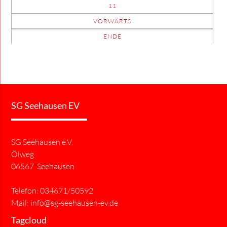
11
VORWÄRTS
ENDE
SG Seehausen EV
SG Seehausen e.V.
Ölweg
06567 Seehausen
Telefon: 034671/50592
Mail:
info@sg-seehausen-ev.de
Tagcloud