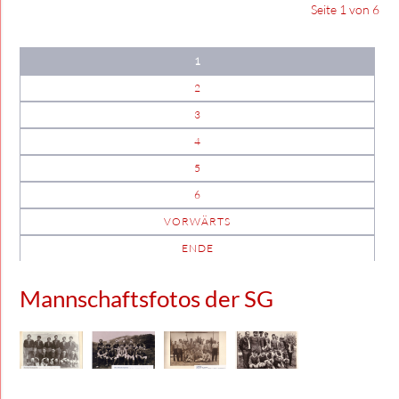
Seite 1 von 6
1
2
3
4
5
6
VORWÄRTS
ENDE
Mannschaftsfotos der SG