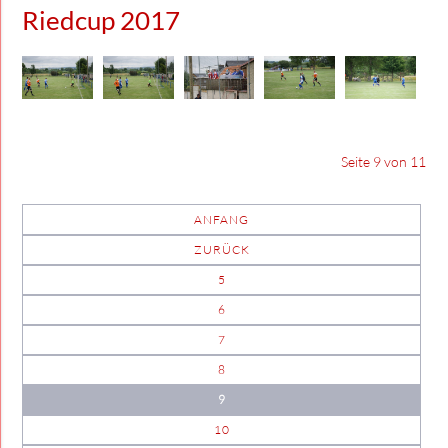
Riedcup 2017
Seite 9 von 11
ANFANG
ZURÜCK
5
6
7
8
9
10