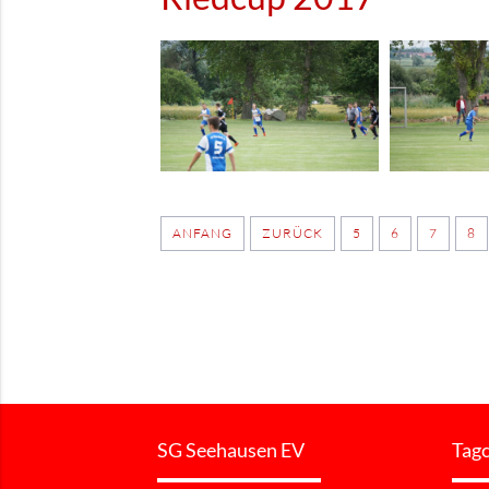
ANFANG
ZURÜCK
5
6
7
8
SG Seehausen EV
Tag