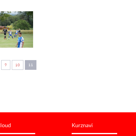
9
10
11
cloud
Kurznavi