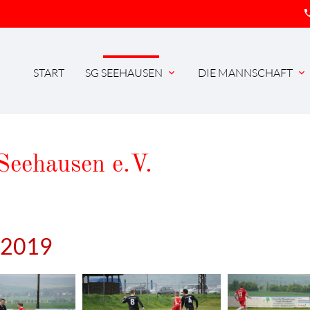
pho
START
SG SEEHAUSEN
DIE MANNSCHAFT
expand_more
expand_more
Seehausen e.V.
i 2019