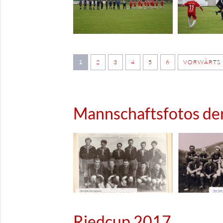
1
2
3
4
5
6
VORWÄRTS
Mannschaftsfotos de
Riedcup 2017