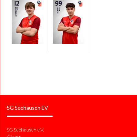
SG Seehausen EV
SG Seehausen e.V.
Ölweg