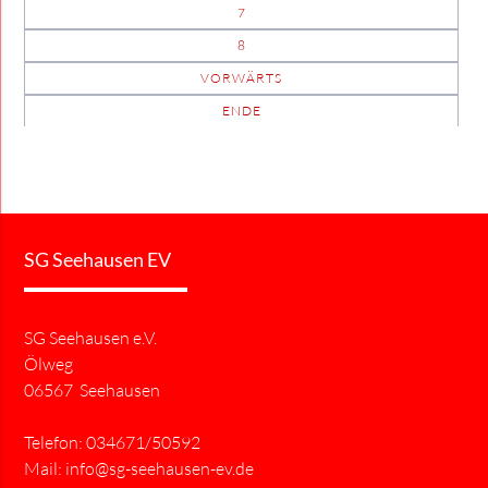
7
8
VORWÄRTS
ENDE
SG Seehausen EV
SG Seehausen e.V.
Ölweg
06567 Seehausen
Telefon: 034671/50592
Mail:
info@sg-seehausen-ev.de