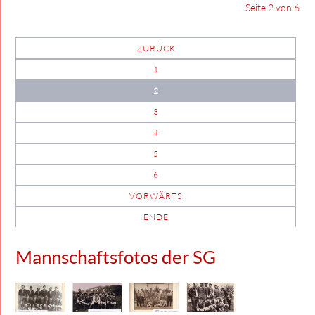
Seite 2 von 6
ZURÜCK
1
2
3
4
5
6
VORWÄRTS
ENDE
Mannschaftsfotos der SG