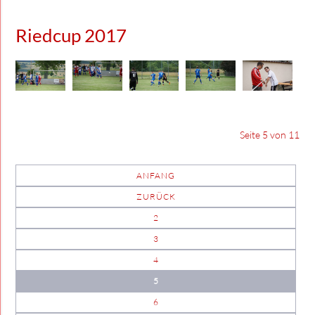
Riedcup 2017
Seite 5 von 11
ANFANG
ZURÜCK
2
3
4
5
6