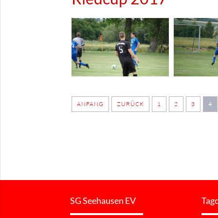
ANFANG
ZURÜCK
1
2
3
4
SG Seehausen EV
Tag