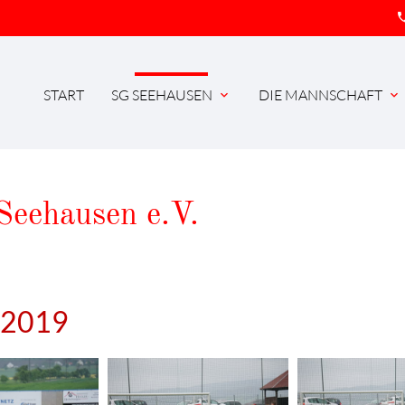
pho
START
SG SEEHAUSEN
DIE MANNSCHAFT
expand_more
expand_more
Seehausen e.V.
i 2019