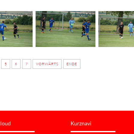
5
6
7
VORWÄRTS
ENDE
cloud
Kurznavi