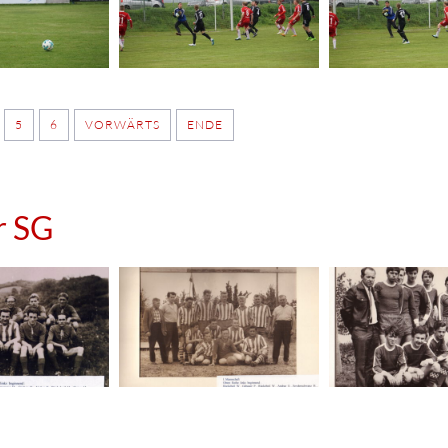
5
6
VORWÄRTS
ENDE
r SG