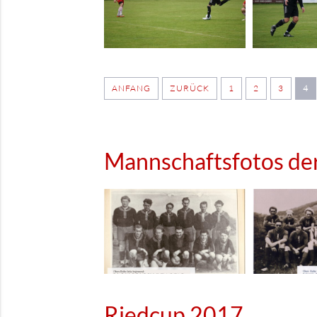
ANFANG
ZURÜCK
1
2
3
4
Mannschaftsfotos de
Riedcup 2017