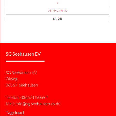
7
VORWÄRTS
ENDE
SG Seehausen EV
SG Seehausen e.V.
Ölweg
06567 Seehausen
Telefon: 034671/50592
Mail:
info@sg-seehausen-ev.de
Tagcloud