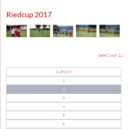
Riedcup 2017
Seite 2 von 11
ZURÜCK
1
2
3
4
5
6