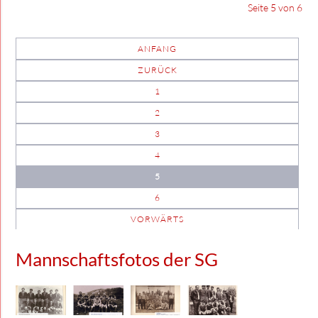
Seite 5 von 6
ANFANG
ZURÜCK
1
2
3
4
5
6
VORWÄRTS
Mannschaftsfotos der SG