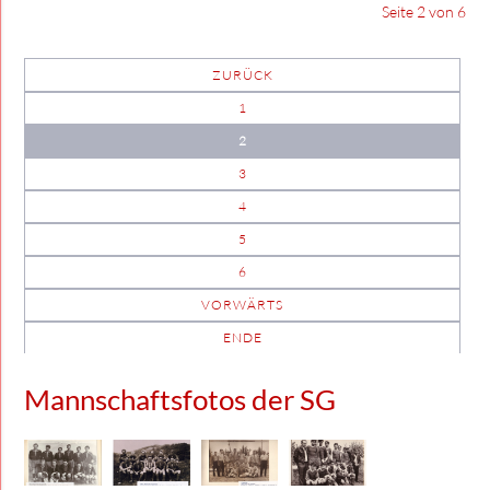
Seite 2 von 6
ZURÜCK
1
2
3
4
5
6
VORWÄRTS
ENDE
Mannschaftsfotos der SG