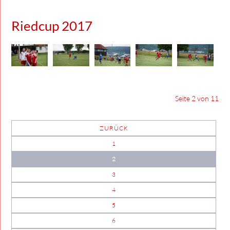
Riedcup 2017
Seite 2 von 11
ZURÜCK
1
2
3
4
5
6