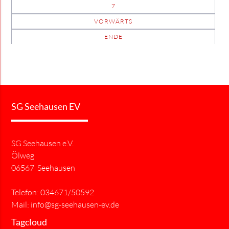
7
VORWÄRTS
ENDE
SG Seehausen EV
SG Seehausen e.V.
Ölweg
06567 Seehausen
Telefon: 034671/50592
Mail:
info@sg-seehausen-ev.de
Tagcloud