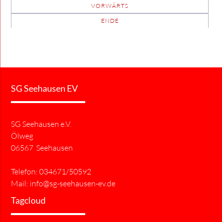
VORWÄRTS
ENDE
SG Seehausen EV
SG Seehausen e.V.
Ölweg
06567 Seehausen
Telefon: 034671/50592
Mail:
info@sg-seehausen-ev.de
Tagcloud