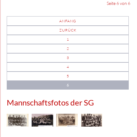
Seite 6 von 6
ANFANG
ZURÜCK
1
2
3
4
5
6
Mannschaftsfotos der SG