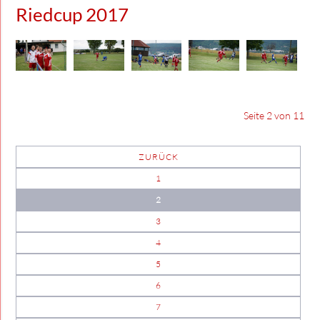
Riedcup 2017
Seite 2 von 11
ZURÜCK
1
2
3
4
5
6
7